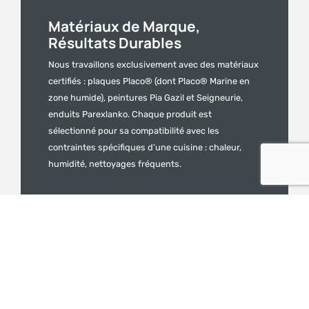
Matériaux de Marque,
Résultats Durables
Nous travaillons exclusivement avec des matériaux
certifiés : plaques Placo® (dont Placo® Marine en
zone humide), peintures Pia Gazil et Seigneurie,
enduits Parexlanko. Chaque produit est
sélectionné pour sa compatibilité avec les
contraintes spécifiques d’une cuisine : chaleur,
humidité, nettoyages fréquents.
Entreprise
Chantier
30
Locale
Carré
Ans
(69)
&
de
Assuré
Second
Basés à