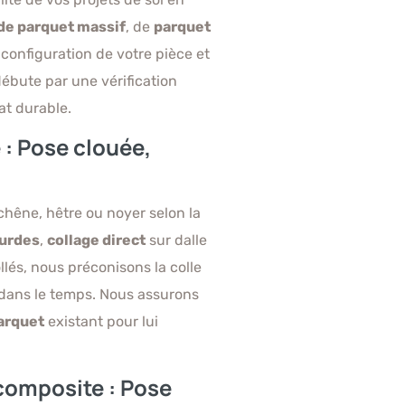
de parquet massif
, de
parquet
a configuration de votre pièce et
ébute par une vérification
at durable.
 : Pose clouée,
chêne, hêtre ou noyer selon la
ourdes
,
collage direct
sur dalle
llés, nous préconisons la colle
 dans le temps. Nous assurons
parquet
existant pour lui
 composite : Pose