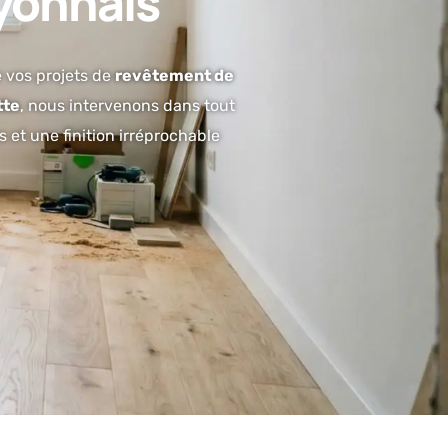
Lyonnais
e vos projets de
revêtement de
te
, nous intervenons dans tout
et une finition irréprochable