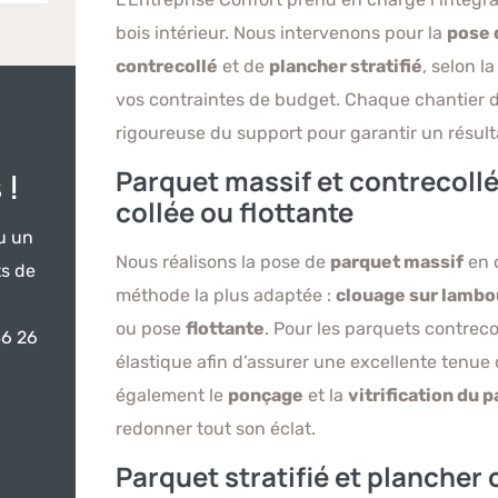
bois intérieur. Nous intervenons pour la
pose 
contrecollé
et de
plancher stratifié
, selon l
vos contraintes de budget. Chaque chantier d
rigoureuse du support pour garantir un résult
Parquet massif et contrecollé
 !
collée ou flottante
u un
Nous réalisons la pose de
parquet massif
en 
ts de
méthode la plus adaptée :
clouage sur lamb
ou pose
flottante
. Pour les parquets contreco
86 26
élastique afin d’assurer une excellente tenue
également le
ponçage
et la
vitrification du 
redonner tout son éclat.
Parquet stratifié et plancher