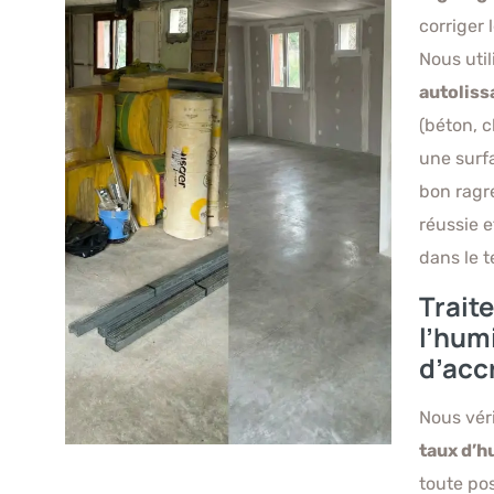
corriger 
Nous uti
autoliss
(béton, c
une surf
bon ragré
réussie 
dans le 
Trait
l’hum
d’acc
Nous vér
taux d’h
toute po