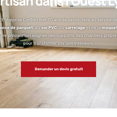
rtisan dans l’Ouest 
L’Entreprise Confort met 30 ans de savoir-faire au service d
pose de parquet
, du
sol PVC
, du
carrelage
et de la
moquet
une préparation soignée des supports, des chantiers propres 
pour transformer vos sols intérieurs.
Demander un devis gratuit