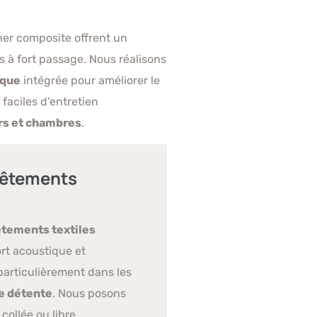
her composite offrent un
s à fort passage. Nous réalisons
ique
intégrée pour améliorer le
faciles d’entretien
irs et chambres
.
vêtements
tements textiles
rt acoustique et
particulièrement dans les
e détente
. Nous posons
ollée ou libre,