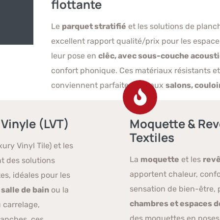
flottante
Le
parquet stratifié
et les solutions de planc
excellent rapport qualité/prix pour les espace
leur pose en
clêc, avec sous-couche acoust
confort phonique. Ces matériaux résistants et 
conviennent parfaitement aux
salons, coulo
Vinyle (LVT)
Moquette & Re
Textiles
ury Vinyl Tile) et les
La
moquette
et les
revê
t des solutions
apportent chaleur, confo
es, idéales pour les
sensation de bien-être, 
a
salle de bain
ou la
chambres et espaces d
u carrelage,
des moquettes en poses c
tanches, ces