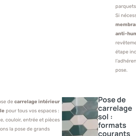
parquets 
Si néces
membran
anti-hum
revêteme
étape in
l’adhéren
pose.
Pose de
pose de
carrelage intérieur
carrelage
le
pour tous vos espaces :
sol :
ne, couloir, entrée et pièces
formats
sons la pose de grands
courants