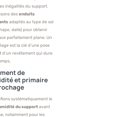
les inégalités du support.
lisons des
enduits
ants
adaptés au type de sol
hape, dalle) pour obtenir
ace parfaitement plane. Un
age est la clé d’une pose
et d’un revêtement qui dure
temps.
ement de
idité et primaire
rochage
ifions systématiquement le
umidité du support
avant
se, notamment pour les