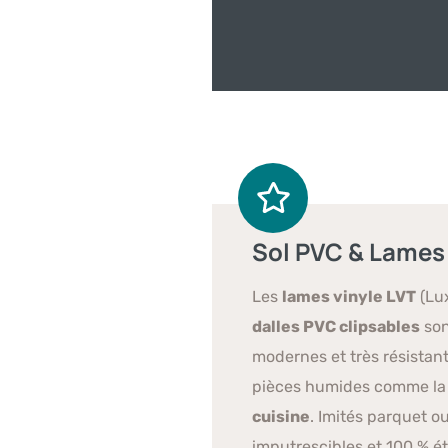
Sol PVC & Lames 
Les
lames vinyle LVT
(Lux
dalles PVC clipsables
son
modernes et très résistant
pièces humides comme l
cuisine
. Imités parquet o
imputrescibles et 100 % é