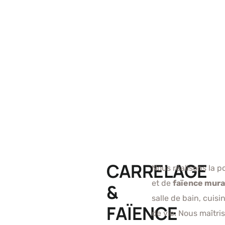
CARRELAGE
Nous réalisons la 
et de
faïence mura
&
salle de bain, cuisi
FAÏENCE
de vie. Nous maîtri