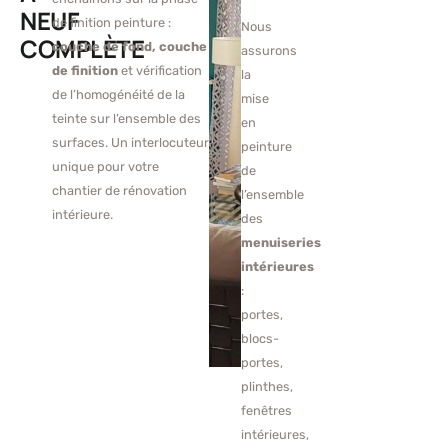
NEUF
de finition peinture :
Nous
COMPLÈTE
couche de fond, couche
assurons
de finition
et vérification
la
de l’homogénéité de la
mise
teinte sur l’ensemble des
en
surfaces. Un interlocuteur
peinture
unique pour votre
de
chantier de rénovation
l’ensemble
intérieure.
des
menuiseries
intérieures
:
portes,
blocs-
portes,
plinthes,
fenêtres
intérieures,