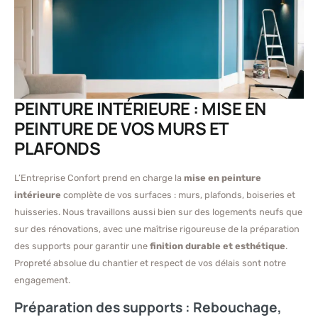
PEINTURE INTÉRIEURE : MISE EN
PEINTURE DE VOS MURS ET
PLAFONDS
L’Entreprise Confort prend en charge la
mise en peinture
intérieure
complète de vos surfaces : murs, plafonds, boiseries et
huisseries. Nous travaillons aussi bien sur des logements neufs que
sur des rénovations, avec une maîtrise rigoureuse de la préparation
des supports pour garantir une
finition durable et esthétique
.
Propreté absolue du chantier et respect de vos délais sont notre
engagement.
Préparation des supports : Rebouchage,