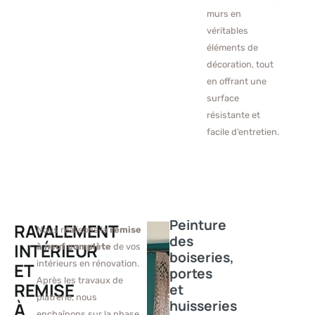
murs en
véritables
éléments de
décoration, tout
en offrant une
surface
résistante et
facile d’entretien.
Peinture
RAVALEMENT
Nous réalisons la
remise
des
INTÉRIEUR
à neuf complète
de vos
boiseries,
intérieurs en rénovation.
ET
portes
Après les travaux de
REMISE
et
plâtrerie, nous
huisseries
À
enchaînons sur la phase