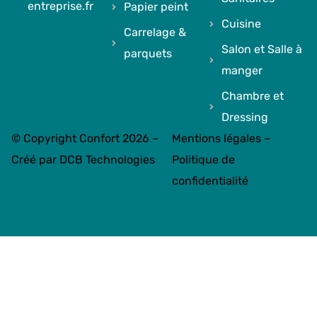
entreprise.fr
Papier peint
Cuisine
Carrelage &
Salon et Salle à
parquets
manger
Chambre et
Dressing
© Copyright Confort 2026 –
Mentions légales
–
Créé par
DCB Technologies
Politique de
confidentialité