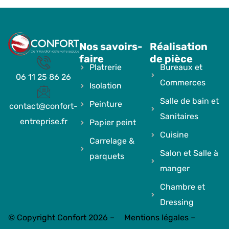
Nos savoirs-
Réalisation
faire
de pièce
Platrerie
Bureaux et
06 11 25 86 26
Commerces
Isolation
Salle de bain et
Peinture
contact@confort-
Sanitaires
entreprise.fr
Papier peint
Cuisine
Carrelage &
Salon et Salle à
parquets
manger
Chambre et
Dressing
© Copyright Confort 2026 –
Mentions légales
–