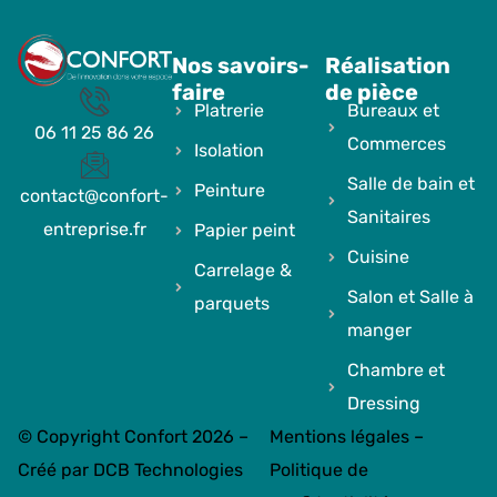
Nos savoirs-
Réalisation
faire
de pièce
Platrerie
Bureaux et
06 11 25 86 26
Commerces
Isolation
Salle de bain et
Peinture
contact@confort-
Sanitaires
entreprise.fr
Papier peint
Cuisine
Carrelage &
Salon et Salle à
parquets
manger
Chambre et
Dressing
© Copyright Confort 2026 –
Mentions légales
–
Créé par
DCB Technologies
Politique de